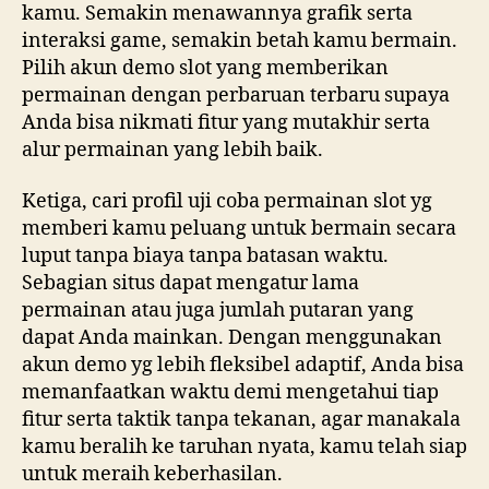
kamu. Semakin menawannya grafik serta
interaksi game, semakin betah kamu bermain.
Pilih akun demo slot yang memberikan
permainan dengan perbaruan terbaru supaya
Anda bisa nikmati fitur yang mutakhir serta
alur permainan yang lebih baik.
Ketiga, cari profil uji coba permainan slot yg
memberi kamu peluang untuk bermain secara
luput tanpa biaya tanpa batasan waktu.
Sebagian situs dapat mengatur lama
permainan atau juga jumlah putaran yang
dapat Anda mainkan. Dengan menggunakan
akun demo yg lebih fleksibel adaptif, Anda bisa
memanfaatkan waktu demi mengetahui tiap
fitur serta taktik tanpa tekanan, agar manakala
kamu beralih ke taruhan nyata, kamu telah siap
untuk meraih keberhasilan.