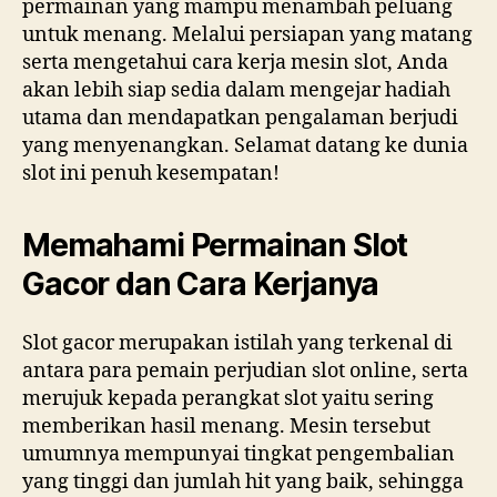
permainan yang mampu menambah peluang
untuk menang. Melalui persiapan yang matang
serta mengetahui cara kerja mesin slot, Anda
akan lebih siap sedia dalam mengejar hadiah
utama dan mendapatkan pengalaman berjudi
yang menyenangkan. Selamat datang ke dunia
slot ini penuh kesempatan!
Memahami Permainan Slot
Gacor dan Cara Kerjanya
Slot gacor merupakan istilah yang terkenal di
antara para pemain perjudian slot online, serta
merujuk kepada perangkat slot yaitu sering
memberikan hasil menang. Mesin tersebut
umumnya mempunyai tingkat pengembalian
yang tinggi dan jumlah hit yang baik, sehingga