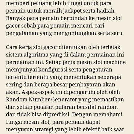
memberi peluang lebih tinggi untuk para
pemain untuk meraih jackpot serta hadiah.
Banyak para pemain berpindah ke mesin slot
gacor sebab para pemain mencari-cari
pengalaman yang menguntungkan serta seru.
Cara kerja slot gacor ditentukan oleh terletak
sistem algoritma yang di dalam permainan ini
permainan ini. Setiap jenis mesin slot machine
mempunyai konfigurasi serta pengaturan
tertentu tertentu yang menentukan seberapa
sering dan berapa besar pembayaran akan
akan. Aspek-aspek ini dipengaruhi oleh oleh
Random Number Generator yang memastikan
dan setiap putaran putaran bersifat random
dan tidak bisa diprediksi. Dengan memahami
fungsi mesin slot, para pemain dapat
menyusun strategi yang lebih efektif baik saat