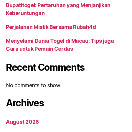
Bupatitogel: Pertaruhan yang Menjanjikan
Keberuntungan
Perjalanan Mistik Bersama Rubah4d
Menyelami Dunia Togel di Macau: Tips juga
Cara untuk Pemain Cerdas
Recent Comments
No comments to show.
Archives
August 2026