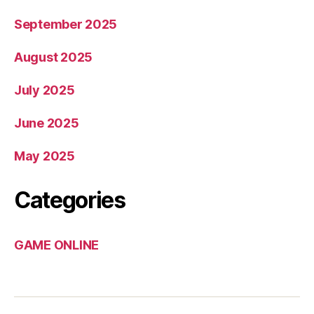
September 2025
August 2025
July 2025
June 2025
May 2025
Categories
GAME ONLINE