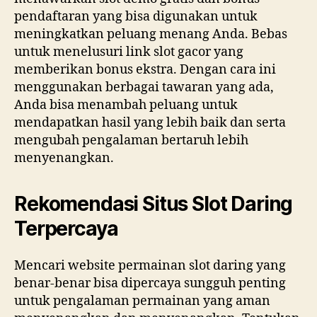
pendaftaran yang bisa digunakan untuk
meningkatkan peluang menang Anda. Bebas
untuk menelusuri link slot gacor yang
memberikan bonus ekstra. Dengan cara ini
menggunakan berbagai tawaran yang ada,
Anda bisa menambah peluang untuk
mendapatkan hasil yang lebih baik dan serta
mengubah pengalaman bertaruh lebih
menyenangkan.
Rekomendasi Situs Slot Daring
Terpercaya
Mencari website permainan slot daring yang
benar-benar bisa dipercaya sungguh penting
untuk pengalaman permainan yang aman