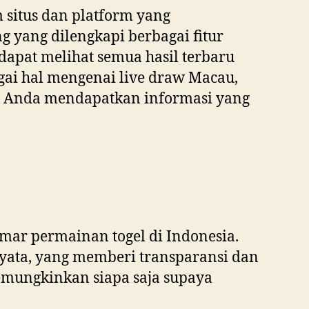
 situs dan platform yang
yang dilengkapi berbagai fitur
dapat melihat semua hasil terbaru
gai hal mengenai live draw Macau,
an Anda mendapatkan informasi yang
mar permainan togel di Indonesia.
nyata, yang memberi transparansi dan
memungkinkan siapa saja supaya