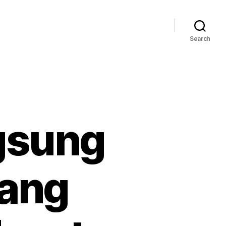
Search
gsung
yang