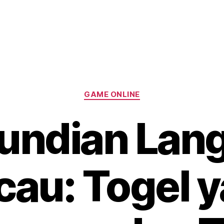
Categories
GAME ONLINE
undian Lan
au: Togel 