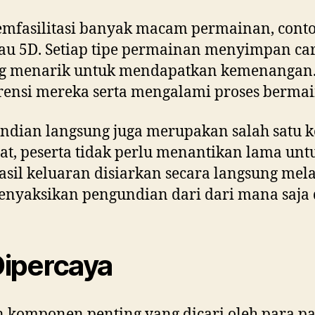
emfasilitasi banyak macam permainan, cont
u 5D. Setiap tipe permainan menyimpan cara
 menarik untuk mendapatkan kemenangan. 
rensi mereka serta mengalami proses berm
dian langsung juga merupakan salah satu k
pat, peserta tidak perlu menantikan lama un
sil keluaran disiarkan secara langsung mel
menyaksikan pengundian dari dari mana saja
Dipercaya
n komponen penting yang dicari oleh para p