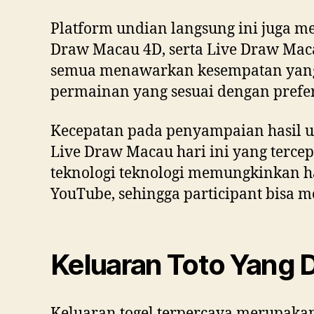
Platform undian langsung ini juga m
Draw Macau 4D, serta Live Draw Maca
semua menawarkan kesempatan yang
permainan yang sesuai dengan prefe
Kecepatan pada penyampaian hasil un
Live Draw Macau hari ini yang terce
teknologi teknologi memungkinkan ha
YouTube, sehingga participant bisa 
Keluaran Toto Yang 
Keluaran togel terpercaya merupaka