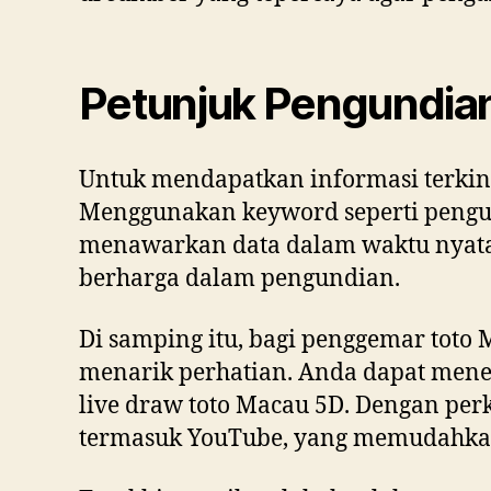
Petunjuk Pengundian
Untuk mendapatkan informasi terkini
Menggunakan keyword seperti pengun
menawarkan data dalam waktu nyata.
berharga dalam pengundian.
Di samping itu, bagi penggemar toto 
menarik perhatian. Anda dapat mene
live draw toto Macau 5D. Dengan per
termasuk YouTube, yang memudahkan