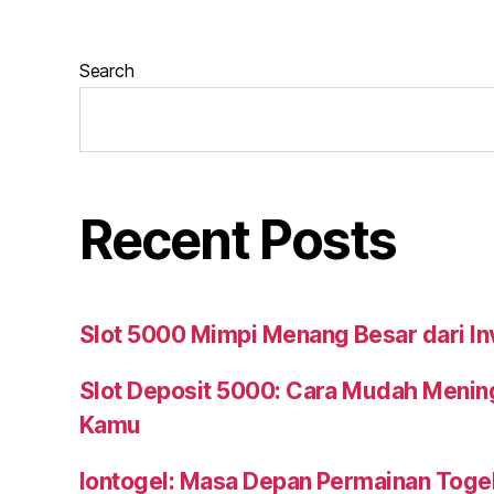
Search
Recent Posts
Slot 5000 Mimpi Menang Besar dari Inv
Slot Deposit 5000: Cara Mudah Mening
Kamu
Iontogel: Masa Depan Permainan Togel 