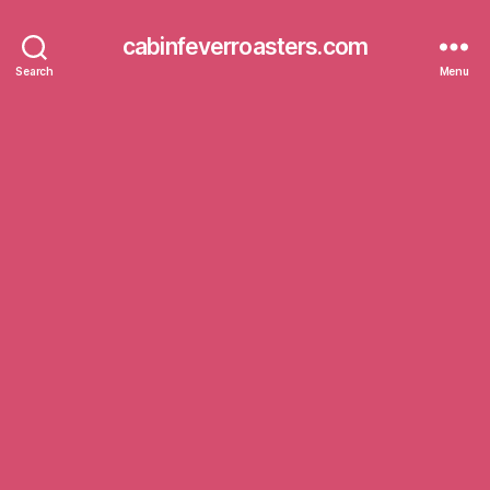
cabinfeverroasters.com
Search
Menu