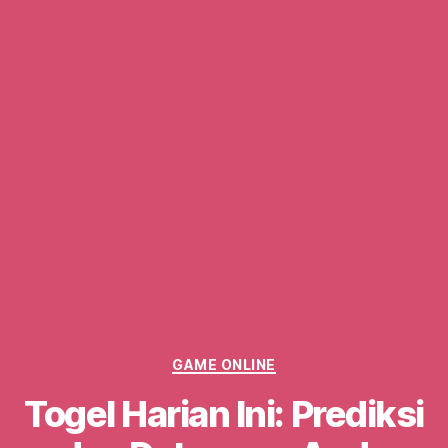
Categories
GAME ONLINE
Togel Harian Ini: Prediksi