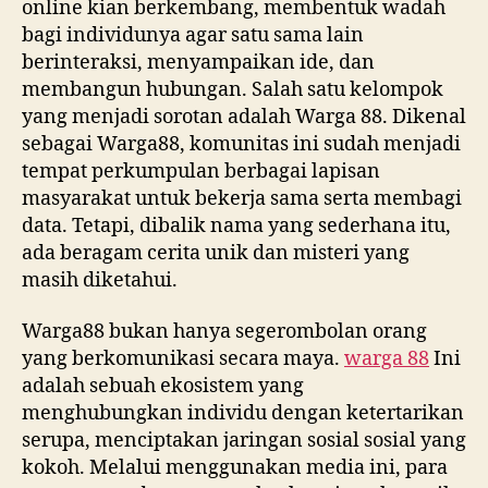
online kian berkembang, membentuk wadah
bagi individunya agar satu sama lain
berinteraksi, menyampaikan ide, dan
membangun hubungan. Salah satu kelompok
yang menjadi sorotan adalah Warga 88. Dikenal
sebagai Warga88, komunitas ini sudah menjadi
tempat perkumpulan berbagai lapisan
masyarakat untuk bekerja sama serta membagi
data. Tetapi, dibalik nama yang sederhana itu,
ada beragam cerita unik dan misteri yang
masih diketahui.
Warga88 bukan hanya segerombolan orang
yang berkomunikasi secara maya.
warga 88
Ini
adalah sebuah ekosistem yang
menghubungkan individu dengan ketertarikan
serupa, menciptakan jaringan sosial sosial yang
kokoh. Melalui menggunakan media ini, para