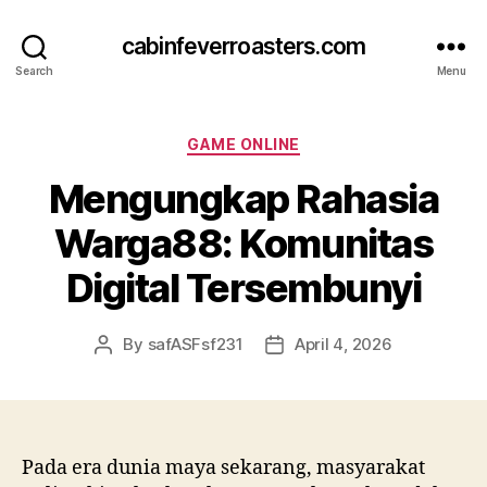
cabinfeverroasters.com
Search
Menu
Categories
GAME ONLINE
Mengungkap Rahasia
Warga88: Komunitas
Digital Tersembunyi
By
safASFsf231
April 4, 2026
Post
Post
author
date
Pada era dunia maya sekarang, masyarakat