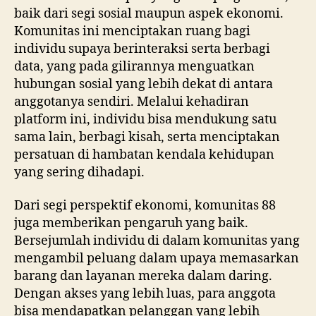
baik dari segi sosial maupun aspek ekonomi.
Komunitas ini menciptakan ruang bagi
individu supaya berinteraksi serta berbagi
data, yang pada gilirannya menguatkan
hubungan sosial yang lebih dekat di antara
anggotanya sendiri. Melalui kehadiran
platform ini, individu bisa mendukung satu
sama lain, berbagi kisah, serta menciptakan
persatuan di hambatan kendala kehidupan
yang sering dihadapi.
Dari segi perspektif ekonomi, komunitas 88
juga memberikan pengaruh yang baik.
Bersejumlah individu di dalam komunitas yang
mengambil peluang dalam upaya memasarkan
barang dan layanan mereka dalam daring.
Dengan akses yang lebih luas, para anggota
bisa mendapatkan pelanggan yang lebih