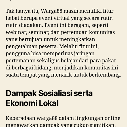
Tak hanya itu, Warga88 masih memiliki fitur
hebat berupa event virtual yang secara rutin
rutin diadakan. Event ini beragam, seperti
webinar, seminar, dan pertemuan komunitas
yang bertujuan untuk meningkatkan
pengetahuan peserta. Melalui fitur ini,
pengguna bisa memperluas jaringan
pertemanan sekaligus belajar dari para pakar
di berbagai bidang, menjadikan komunitas ini
suatu tempat yang menarik untuk berkembang.
Dampak Sosialiasi serta
Ekonomi Lokal
Keberadaan warga88 dalam lingkungan online
menawarkan dampak yang cukup signifikan,