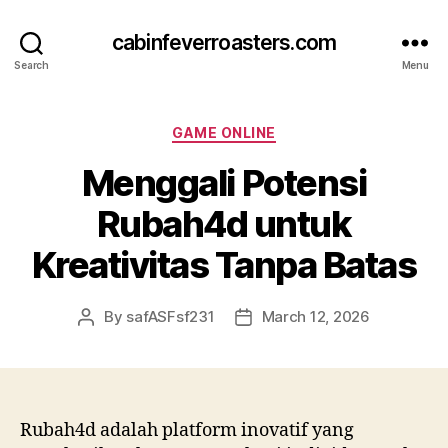
cabinfeverroasters.com
Search
Menu
Categories
GAME ONLINE
Menggali Potensi
Rubah4d untuk
Kreativitas Tanpa Batas
By
safASFsf231
March 12, 2026
Post
Post
author
date
Rubah4d adalah platform inovatif yang