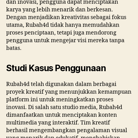
dan inovasi, pengguna dapat menciptakan
karya yang lebih menarik dan berkesan.
Dengan menjadikan kreativitas sebagai fokus
utama, Rubah4d tidak hanya memudahkan
proses penciptaan, tetapi juga mendorong
pengguna untuk mengejar visi mereka tanpa
batas.
Studi Kasus Penggunaan
Rubah4d telah digunakan dalam berbagai
proyek kreatif yang menunjukkan kemampuan
platform ini untuk meningkatkan proses
inovasi. Di salah satu studio media, Rubah4d
dimanfaatkan untuk menciptakan konten
multimedia yang interaktif. Tim kreatif
berhasil mengembangkan pengalaman visual