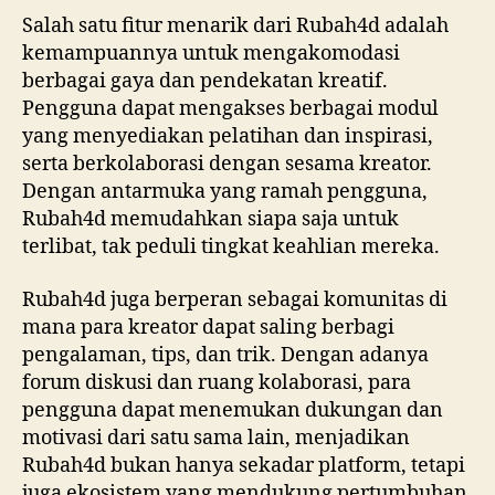
Salah satu fitur menarik dari Rubah4d adalah
kemampuannya untuk mengakomodasi
berbagai gaya dan pendekatan kreatif.
Pengguna dapat mengakses berbagai modul
yang menyediakan pelatihan dan inspirasi,
serta berkolaborasi dengan sesama kreator.
Dengan antarmuka yang ramah pengguna,
Rubah4d memudahkan siapa saja untuk
terlibat, tak peduli tingkat keahlian mereka.
Rubah4d juga berperan sebagai komunitas di
mana para kreator dapat saling berbagi
pengalaman, tips, dan trik. Dengan adanya
forum diskusi dan ruang kolaborasi, para
pengguna dapat menemukan dukungan dan
motivasi dari satu sama lain, menjadikan
Rubah4d bukan hanya sekadar platform, tetapi
juga ekosistem yang mendukung pertumbuhan