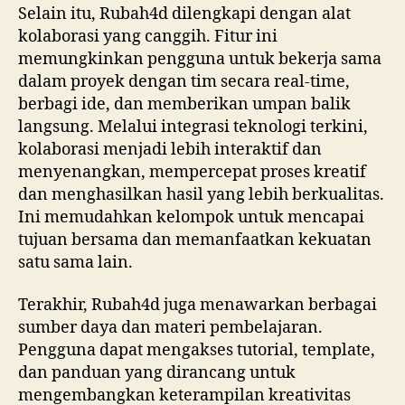
Selain itu, Rubah4d dilengkapi dengan alat
kolaborasi yang canggih. Fitur ini
memungkinkan pengguna untuk bekerja sama
dalam proyek dengan tim secara real-time,
berbagi ide, dan memberikan umpan balik
langsung. Melalui integrasi teknologi terkini,
kolaborasi menjadi lebih interaktif dan
menyenangkan, mempercepat proses kreatif
dan menghasilkan hasil yang lebih berkualitas.
Ini memudahkan kelompok untuk mencapai
tujuan bersama dan memanfaatkan kekuatan
satu sama lain.
Terakhir, Rubah4d juga menawarkan berbagai
sumber daya dan materi pembelajaran.
Pengguna dapat mengakses tutorial, template,
dan panduan yang dirancang untuk
mengembangkan keterampilan kreativitas