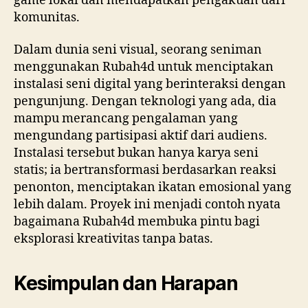
game lokal dan mendapatkan pengakuan dari
komunitas.
Dalam dunia seni visual, seorang seniman
menggunakan Rubah4d untuk menciptakan
instalasi seni digital yang berinteraksi dengan
pengunjung. Dengan teknologi yang ada, dia
mampu merancang pengalaman yang
mengundang partisipasi aktif dari audiens.
Instalasi tersebut bukan hanya karya seni
statis; ia bertransformasi berdasarkan reaksi
penonton, menciptakan ikatan emosional yang
lebih dalam. Proyek ini menjadi contoh nyata
bagaimana Rubah4d membuka pintu bagi
eksplorasi kreativitas tanpa batas.
Kesimpulan dan Harapan