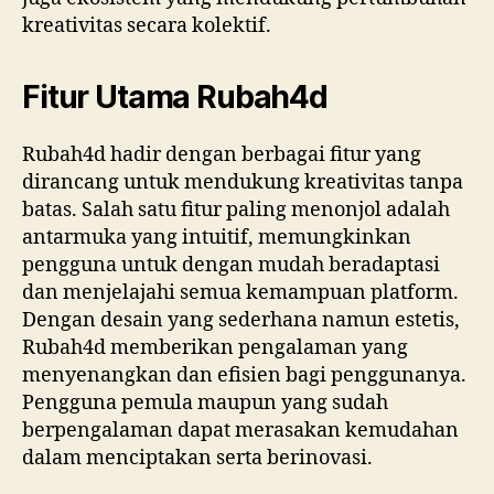
kreativitas secara kolektif.
Fitur Utama Rubah4d
Rubah4d hadir dengan berbagai fitur yang
dirancang untuk mendukung kreativitas tanpa
batas. Salah satu fitur paling menonjol adalah
antarmuka yang intuitif, memungkinkan
pengguna untuk dengan mudah beradaptasi
dan menjelajahi semua kemampuan platform.
Dengan desain yang sederhana namun estetis,
Rubah4d memberikan pengalaman yang
menyenangkan dan efisien bagi penggunanya.
Pengguna pemula maupun yang sudah
berpengalaman dapat merasakan kemudahan
dalam menciptakan serta berinovasi.