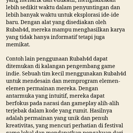
yang menarik dan edukatif, menghabiskan
lebih sedikit waktu dalam penyuntingan dan
lebih banyak waktu untuk eksplorasi ide-ide
baru. Dengan alat yang disediakan oleh
Rubah4d, mereka mampu menghasilkan karya
yang tidak hanya informatif tetapi juga
memikat.
Contoh lain penggunaan Rubah4d dapat
ditemukan di kalangan pengembang game
indie. Sebuah tim kecil menggunakan Rubah4d
untuk mendesain dan memprogram elemen-
elemen permainan mereka. Dengan
antarmuka yang intuitif, mereka dapat
berfokus pada narasi dan gameplay alih-alih
terjebak dalam kode yang rumit. Hasilnya
adalah permainan yang unik dan penuh
kreativitas, yang mencuri perhatian di festival