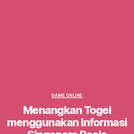
Categories
GAME ONLINE
Menangkan Togel
menggunakan Informasi