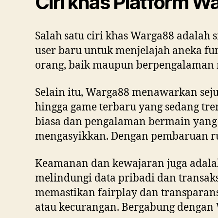
Ciri khas Platform W
Salah satu ciri khas Warga88 adalah
user baru untuk menjelajah aneka fun
orang, baik maupun berpengalaman m
Selain itu, Warga88 menawarkan seju
hingga game terbaru yang sedang tre
biasa dan pengalaman bermain yang 
mengasyikkan. Dengan pembaruan rut
Keamanan dan kewajaran juga adalah 
melindungi data pribadi dan transaks
memastikan fairplay dan transparan
atau kecurangan. Bergabung dengan