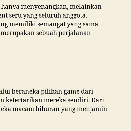
nya hanya menyenangkan, melainkan
nt seru yang seluruh anggota.
ang memiliki semangat yang sama
dan merupakan sebuah perjalanan
lui beraneka pilihan game dari
 ketertarikan mereka sendiri. Dari
aneka macam hiburan yang menjamin