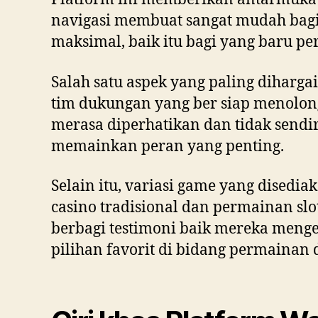
navigasi membuat sangat mudah bagi 
maksimal, baik itu bagi yang baru pe
Salah satu aspek yang paling diharg
tim dukungan yang ber siap menolon
merasa diperhatikan dan tidak sendiri
memainkan peran yang penting.
Selain itu, variasi game yang disedi
casino tradisional dan permainan slot
berbagi testimoni baik mereka menge
pilihan favorit di bidang permainan d