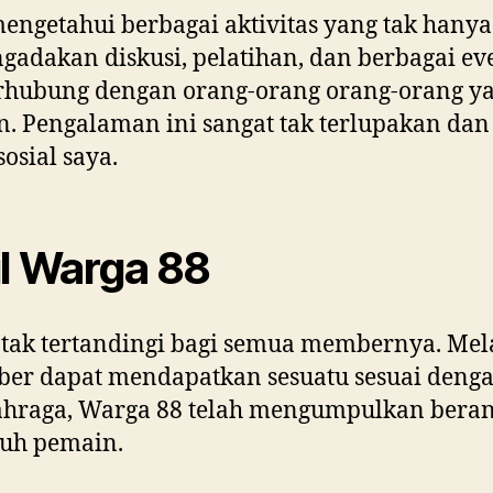
mengetahui berbagai aktivitas yang tak ha
adakan diskusi, pelatihan, dan berbagai eve
rhubung dengan orang-orang orang-orang y
lain. Pengalaman ini sangat tak terlupakan 
sial saya.
 Warga 88
k tertandingi bagi semua membernya. Mela
ber dapat mendapatkan sesuatu sesuai dengan
lahraga, Warga 88 telah mengumpulkan ber
ruh pemain.