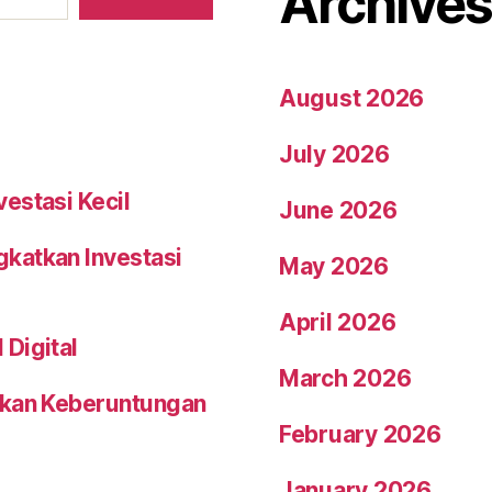
Archive
August 2026
July 2026
estasi Kecil
June 2026
katkan Investasi
May 2026
April 2026
Digital
March 2026
ikan Keberuntungan
February 2026
January 2026