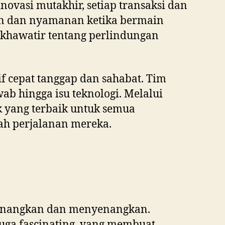
ovasi mutakhir, setiap transaksi dan
n dan nyamanan ketika bermain
 khawatir tentang perlindungan
if cepat tanggap dan sahabat. Tim
b hingga isu teknologi. Melalui
 yang terbaik untuk semua
ah perjalanan mereka.
yenangkan dan menyenangkan.
uga fascinating, yang membuat