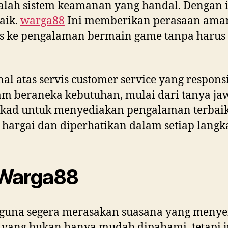
alah sistem keamanan yang handal. Dengan in
aik.
warga88
Ini memberikan perasaan ama
us ke pengalaman bermain game tanpa harus
nal atas servis customer service yang respons
 beraneka kebutuhan, mulai dari tanya jawa
tekad untuk menyediakan pengalaman terbaik
hargai dan diperhatikan dalam setiap langk
i Warga88
gguna segera merasakan suasana yang men
yang bukan hanya mudah dipahami, tetapi j