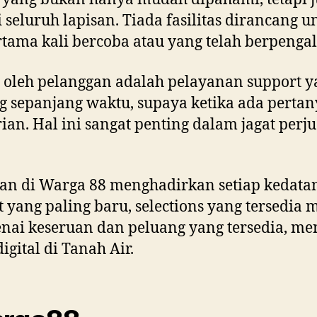
seluruh lapisan. Tiada fasilitas dirancan
rtama kali bercoba atau yang telah berpeng
ai oleh pelanggan adalah pelayanan support
g sepanjang waktu, supaya ketika ada pert
an. Hal ini sangat penting dalam jagat perju
akan di Warga 88 menghadirkan setiap kedata
 yang paling baru, selections yang tersedia m
nai keseruan dan peluang yang tersedia, men
igital di Tanah Air.