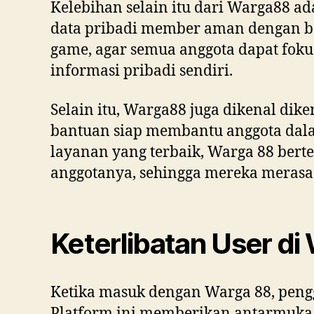
Kelebihan selain itu dari Warga88 ad
data pribadi member aman dengan b
game, agar semua anggota dapat fok
informasi pribadi sendiri.
Selain itu, Warga88 juga dikenal dike
bantuan siap membantu anggota dalam
layanan yang terbaik, Warga 88 ber
anggotanya, sehingga mereka merasa 
Keterlibatan User d
Ketika masuk dengan Warga 88, pen
Platform ini memberikan antarmuka 