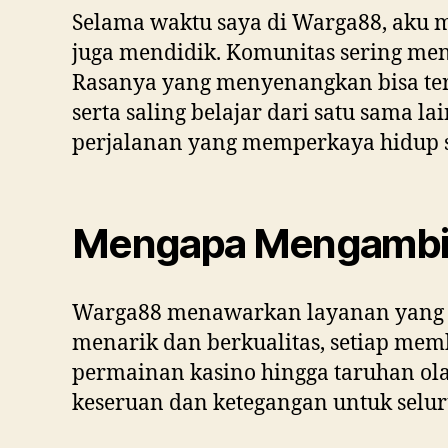
Selama waktu saya di Warga88, aku 
juga mendidik. Komunitas sering meng
Rasanya yang menyenangkan bisa te
serta saling belajar dari satu sama 
perjalanan yang memperkaya hidup so
Mengapa Mengambil
Warga88 menawarkan layanan yang ta
menarik dan berkualitas, setiap mem
permainan kasino hingga taruhan o
keseruan dan ketegangan untuk selu