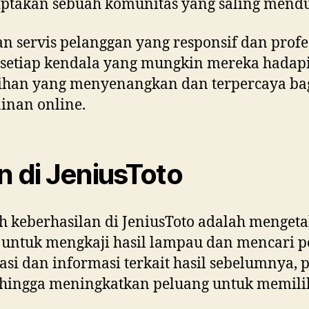
iptakan sebuah komunitas yang saling mendu
an servis pelanggan yang responsif dan prof
setiap kendala yang mungkin mereka hadapi
ilihan yang menyenangkan dan terpercaya bag
inan online.
 di JeniusToto
h keberhasilan di JeniusToto adalah mengetah
untuk mengkaji hasil lampau dan mencari po
asi dan informasi terkait hasil sebelumnya,
sehingga meningkatkan peluang untuk memili