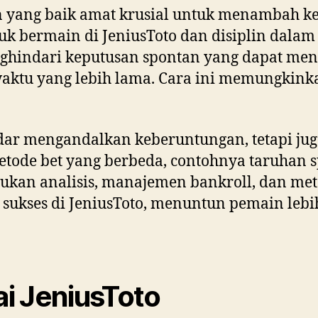
an yang baik amat krusial untuk menambah 
uk bermain di JeniusToto dan disiplin dala
hindari keputusan spontan yang dapat meng
aktu yang lebih lama. Cara ini memungkinka
kadar mengandalkan keberuntungan, tetapi j
tode bet yang berbeda, contohnya taruhan s
ukan analisis, manajemen bankroll, dan met
kses di JeniusToto, menuntun pemain lebi
 JeniusToto