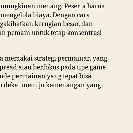
kemungkinan menang. Peserta harus
m mengelola biaya. Dengan cara
akibatkan kerugian besar, dan
n pemain untuk tetap konsentrasi
uga memakai strategi permainan yang
pread atau berfokus pada tipe game
ode permainan yang tepat bisa
h dekat menuju kemenangan yang