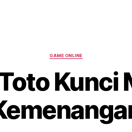
Categories
GAME ONLINE
Toto Kunci
Kemenanga