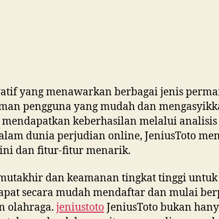
vatif yang menawarkan berbagai jenis permai
aman pengguna yang mudah dan mengasyikk
endapatkan keberhasilan melalui analisis y
 dalam dunia perjudian online, JeniusToto m
ni dan fitur-fitur menarik.
i mutakhir dan keamanan tingkat tinggi unt
at secara mudah mendaftar dan mulai berpa
an olahraga.
jeniustoto
JeniusToto bukan hanya