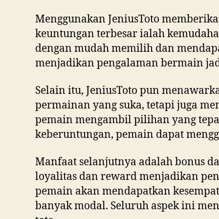
Menggunakan JeniusToto memberikan 
keuntungan terbesar ialah kemudahan 
dengan mudah memilih dan mendapatka
menjadikan pengalaman bermain jadi
Selain itu, JeniusToto pun menawark
permainan yang suka, tetapi juga me
pemain mengambil pilihan yang tepa
keberuntungan, pemain dapat menggu
Manfaat selanjutnya adalah bonus da
loyalitas dan reward menjadikan pe
pemain akan mendapatkan kesempata
banyak modal. Seluruh aspek ini me