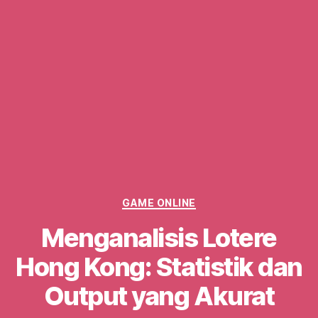
Categories
GAME ONLINE
Menganalisis Lotere
Hong Kong: Statistik dan
Output yang Akurat