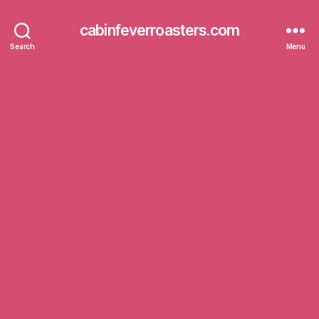
cabinfeverroasters.com
Search
Menu