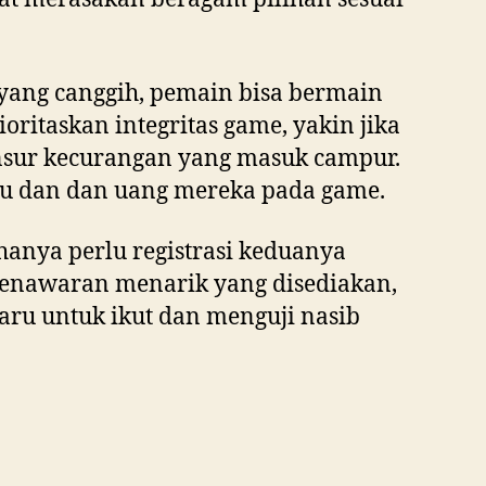
 yang canggih, pemain bisa bermain
oritaskan integritas game, yakin jika
unsur kecurangan yang masuk campur.
u dan dan uang mereka pada game.
hanya perlu registrasi keduanya
penawaran menarik yang disediakan,
aru untuk ikut dan menguji nasib