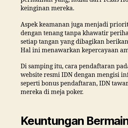
keinginan mereka.
Aspek keamanan juga menjadi priorit
dengan tenang tanpa khawatir perihal
setiap tangan yang dibagikan berika
Hal ini menawarkan kepercayaan am
Di samping itu, cara pendaftaran pad
website resmi IDN dengan mengisi i
seperti bonus pendaftaran, IDN tawa
mereka di meja poker.
Keuntungan Bermain 