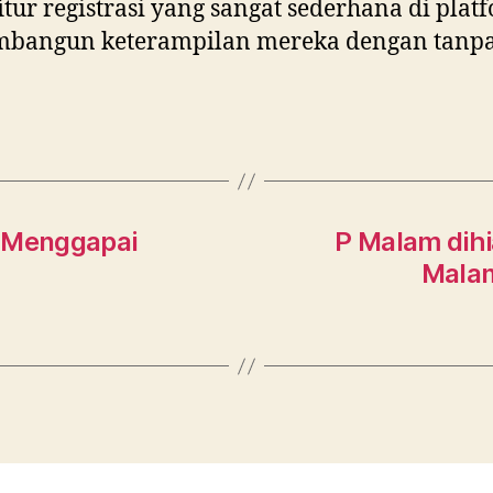
tur registrasi yang sangat sederhana di plat
mbangun keterampilan mereka dengan tanpa 
a Menggapai
P Malam dihi
Malam