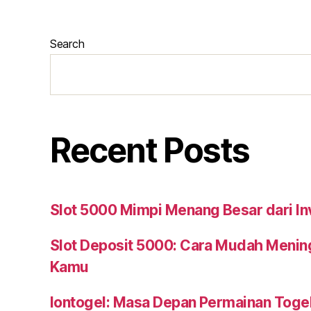
Search
Recent Posts
Slot 5000 Mimpi Menang Besar dari Inv
Slot Deposit 5000: Cara Mudah Mening
Kamu
Iontogel: Masa Depan Permainan Togel 