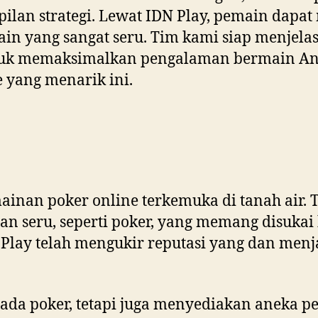
pilan strategi. Lewat IDN Play, pemain dapa
n yang sangat seru. Tim kami siap menjelas
tuk memaksimalkan pengalaman bermain Anda
 yang menarik ini.
mainan poker online terkemuka di tanah air. 
 seru, seperti poker, yang memang disukai 
 Play telah mengukir reputasi yang dan menj
 pada poker, tetapi juga menyediakan aneka