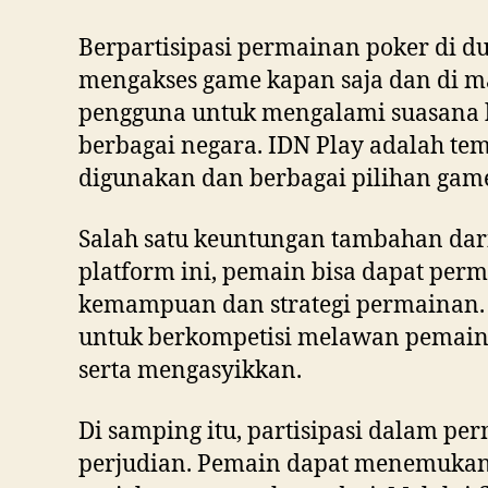
Berpartisipasi permainan poker di 
mengakses game kapan saja dan di man
pengguna untuk mengalami suasana be
berbagai negara. IDN Play adalah te
digunakan dan berbagai pilihan gam
Salah satu keuntungan tambahan dar
platform ini, pemain bisa dapat perm
kemampuan dan strategi permainan
untuk berkompetisi melawan pemain y
serta mengasyikkan.
Di samping itu, partisipasi dalam pe
perjudian. Pemain dapat menemukan