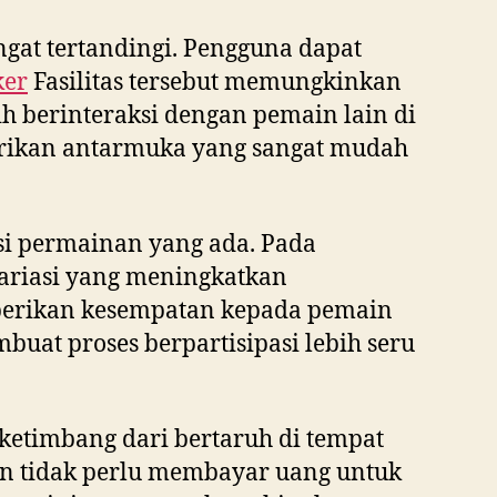
gat tertandingi. Pengguna dapat
ker
Fasilitas tersebut memungkinkan
h berinteraksi dengan pemain lain di
berikan antarmuka yang sangat mudah
si permainan yang ada. Pada
 variasi yang meningkatkan
erikan kesempatan kepada pemain
uat proses berpartisipasi lebih seru
 ketimbang dari bertaruh di tempat
n tidak perlu membayar uang untuk