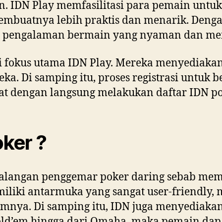
n. IDN Play memfasilitasi para pemain untuk
mbuatnya lebih praktis dan menarik. Denga
i pengalaman bermain yang nyaman dan me
okus utama IDN Play. Mereka menyediakan 
a. Di samping itu, proses registrasi untuk b
at dengan langsung melakukan daftar IDN p
ker ?
alangan penggemar poker daring sebab memb
memiliki antarmuka yang sangat user-friend
mnya. Di samping itu, IDN juga menyediaka
old’em hingga dari Omaha, maka pemain dap