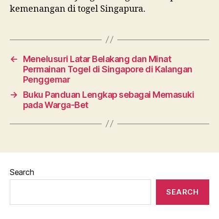
kemenangan di togel Singapura.
←
Menelusuri Latar Belakang dan Minat
Permainan Togel di Singapore di Kalangan
Penggemar
→
Buku Panduan Lengkap sebagai Memasuki
pada Warga-Bet
Search
SEARCH