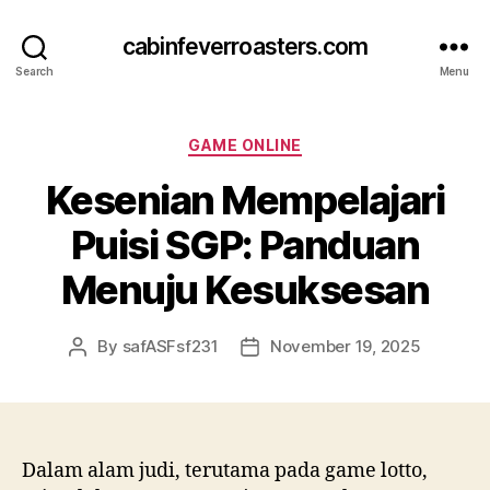
cabinfeverroasters.com
Search
Menu
Categories
GAME ONLINE
Kesenian Mempelajari
Puisi SGP: Panduan
Menuju Kesuksesan
By
safASFsf231
November 19, 2025
Post
Post
author
date
Dalam alam judi, terutama pada game lotto,