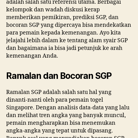
adalah salah satu referensi utama. Berbagai
kelompok dan wadah diskusi kerap
memberikan pemikiran, prediksi SGP, dan
bocoran SGP yang dipercaya bisa mendekatkan
para pemain kepada kemenangan. Ayo kita
jelajahi lebih dalam ke tentang alam syair SGP
dan bagaimana ia bisa jadi petunjuk ke arah
kemenangan Anda.
Ramalan dan Bocoran SGP
Ramalan SGP adalah salah satu hal yang
dinanti-nanti oleh para pemain togel
Singapore. Dengan analisis data-data yang lalu
dan melihat tren angka yang banyak muncul,
pemain mengharapkan bisa menemukan
angka-angka yang tepat untuk dipasang.