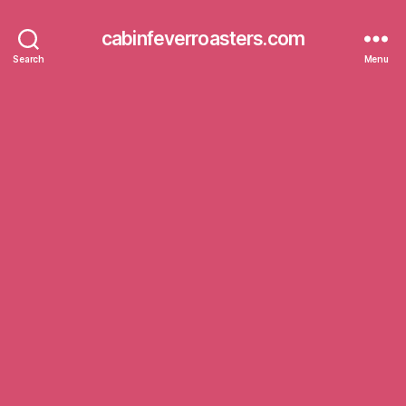
cabinfeverroasters.com
Search
Menu