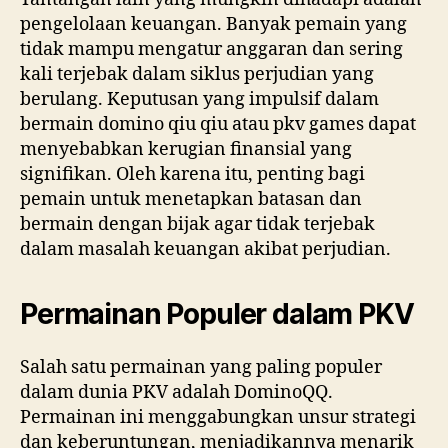
pengelolaan keuangan. Banyak pemain yang
tidak mampu mengatur anggaran dan sering
kali terjebak dalam siklus perjudian yang
berulang. Keputusan yang impulsif dalam
bermain domino qiu qiu atau pkv games dapat
menyebabkan kerugian finansial yang
signifikan. Oleh karena itu, penting bagi
pemain untuk menetapkan batasan dan
bermain dengan bijak agar tidak terjebak
dalam masalah keuangan akibat perjudian.
Permainan Populer dalam PKV
Salah satu permainan yang paling populer
dalam dunia PKV adalah DominoQQ.
Permainan ini menggabungkan unsur strategi
dan keberuntungan, menjadikannya menarik