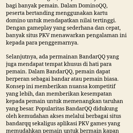
bagi banyak pemain. Dalam DominoQQ,
peserta bertanding menggunakan kartu
domino untuk mendapatkan nilai tertinggi.
Dengan gameplay yang sederhana dan cepat,
banyak situs PKV menawarkan pengalaman ini
kepada para penggemarnya.
Selanjutnya, ada permainan BandarQQ yang
juga mendapat tempat khusus di hati para
pemain. Dalam BandarQQ, pemain dapat
berperan sebagai bandar atau pemain biasa.
Konsep ini memberikan nuansa kompetitif
yang lebih, dan memberikan kesempatan
kepada pemain untuk memenangkan taruhan
yang besar. Popularitas BandarQQ didukung
oleh kemudahan akses melalui berbagai situs
bandarqq sekaligus aplikasi PKV games yang
memudahkan pemain untuk bermain kapan