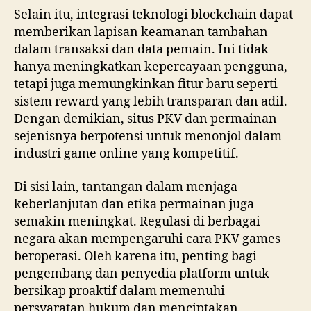
Selain itu, integrasi teknologi blockchain dapat
memberikan lapisan keamanan tambahan
dalam transaksi dan data pemain. Ini tidak
hanya meningkatkan kepercayaan pengguna,
tetapi juga memungkinkan fitur baru seperti
sistem reward yang lebih transparan dan adil.
Dengan demikian, situs PKV dan permainan
sejenisnya berpotensi untuk menonjol dalam
industri game online yang kompetitif.
Di sisi lain, tantangan dalam menjaga
keberlanjutan dan etika permainan juga
semakin meningkat. Regulasi di berbagai
negara akan mempengaruhi cara PKV games
beroperasi. Oleh karena itu, penting bagi
pengembang dan penyedia platform untuk
bersikap proaktif dalam memenuhi
persyaratan hukum dan menciptakan