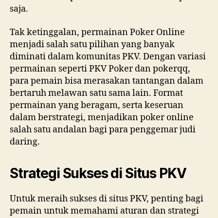
saja.
Tak ketinggalan, permainan Poker Online
menjadi salah satu pilihan yang banyak
diminati dalam komunitas PKV. Dengan variasi
permainan seperti PKV Poker dan pokerqq,
para pemain bisa merasakan tantangan dalam
bertaruh melawan satu sama lain. Format
permainan yang beragam, serta keseruan
dalam berstrategi, menjadikan poker online
salah satu andalan bagi para penggemar judi
daring.
Strategi Sukses di Situs PKV
Untuk meraih sukses di situs PKV, penting bagi
pemain untuk memahami aturan dan strategi