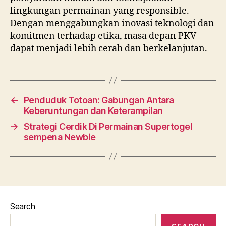
lingkungan permainan yang responsible.
Dengan menggabungkan inovasi teknologi dan
komitmen terhadap etika, masa depan PKV
dapat menjadi lebih cerah dan berkelanjutan.
←
Penduduk Totoan: Gabungan Antara
Keberuntungan dan Keterampilan
→
Strategi Cerdik Di Permainan Supertogel
sempena Newbie
Search