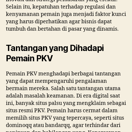
Selain itu, kepatuhan terhadap regulasi dan
kenyamanan pemain juga menjadi faktor kunci
yang harus diperhatikan agar bisnis dapat
tumbuh dan bertahan di pasar yang dinamis.
Tantangan yang Dihadapi
Pemain PKV
Pemain PKV menghadapi berbagai tantangan
yang dapat mempengaruhi pengalaman
bermain mereka. Salah satu tantangan utama
adalah masalah keamanan. Di era digital saat
ini, banyak situs palsu yang mengklaim sebagai
situs resmi PKV. Pemain harus cermat dalam
memilih situs PKV yang tepercaya, seperti situs
dominoqq atau bandarqq, agar terhindar dari