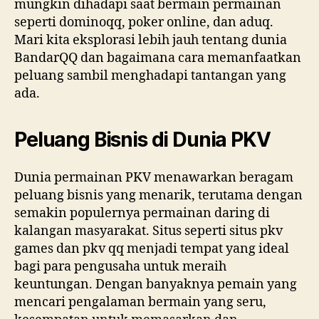
mungkin dihadapi saat bermain permainan
seperti dominoqq, poker online, dan aduq.
Mari kita eksplorasi lebih jauh tentang dunia
BandarQQ dan bagaimana cara memanfaatkan
peluang sambil menghadapi tantangan yang
ada.
Peluang Bisnis di Dunia PKV
Dunia permainan PKV menawarkan beragam
peluang bisnis yang menarik, terutama dengan
semakin populernya permainan daring di
kalangan masyarakat. Situs seperti situs pkv
games dan pkv qq menjadi tempat yang ideal
bagi para pengusaha untuk meraih
keuntungan. Dengan banyaknya pemain yang
mencari pengalaman bermain yang seru,