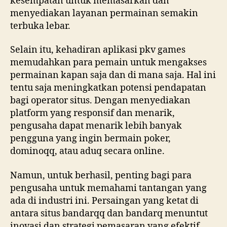
kesempatan untuk memasarkan dan
menyediakan layanan permainan semakin
terbuka lebar.
Selain itu, kehadiran aplikasi pkv games
memudahkan para pemain untuk mengakses
permainan kapan saja dan di mana saja. Hal ini
tentu saja meningkatkan potensi pendapatan
bagi operator situs. Dengan menyediakan
platform yang responsif dan menarik,
pengusaha dapat menarik lebih banyak
pengguna yang ingin bermain poker,
dominoqq, atau aduq secara online.
Namun, untuk berhasil, penting bagi para
pengusaha untuk memahami tantangan yang
ada di industri ini. Persaingan yang ketat di
antara situs bandarqq dan bandarq menuntut
inovasi dan strategi pemasaran yang efektif.