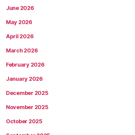
June 2026
May 2026
April 2026
March 2026
February 2026
January 2026
December 2025
November 2025
October 2025