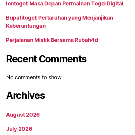
Iontogel: Masa Depan Permainan Togel Digital
Bupatitogel: Pertaruhan yang Menjanjikan
Keberuntungan
Perjalanan Mistik Bersama Rubah4d
Recent Comments
No comments to show.
Archives
August 2026
July 2026