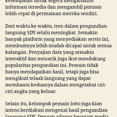
kesempatan untuk segera menganalisis
informasi tersedia dan mengambil putusan
lebih cepat di permainan mereka sendiri.
Dari waktu ke waktu, tren dalam pengundian
langsung SDY selalu meningkat. Semakin
banyak platform yang menyediakan servis ini,
membuatnya lebih mudah dicapai untuk semua
kalangan. Penyajian data yang semakin
interaktif dan menarik juga ikut mendukung
popularitas pengundian ini. Pemain tidak
hanya mendapatkan hasil, tetapi juga bisa
mengikuti telaah langsung yang dapat
membantu keduanya dalam mengetahui ciri-
ciri angka yang keluar.
Selain itu, kelompok pemain lotto juga kian
intens berdiskusi mengenai hasil pengundian
langsung SDY. Dengan adanya beragam media