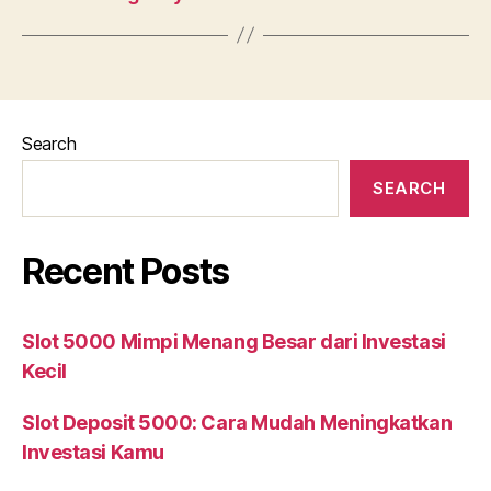
Search
SEARCH
Recent Posts
Slot 5000 Mimpi Menang Besar dari Investasi
Kecil
Slot Deposit 5000: Cara Mudah Meningkatkan
Investasi Kamu