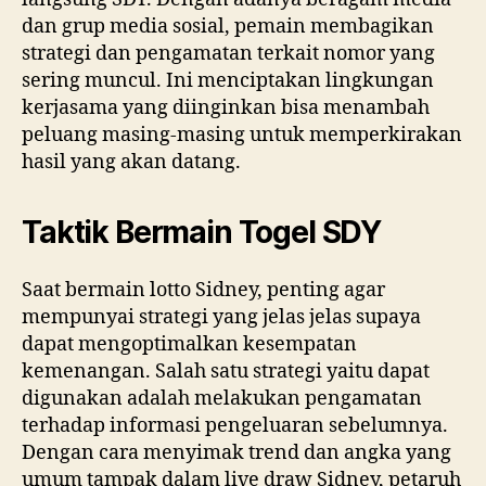
dan grup media sosial, pemain membagikan
strategi dan pengamatan terkait nomor yang
sering muncul. Ini menciptakan lingkungan
kerjasama yang diinginkan bisa menambah
peluang masing-masing untuk memperkirakan
hasil yang akan datang.
Taktik Bermain Togel SDY
Saat bermain lotto Sidney, penting agar
mempunyai strategi yang jelas jelas supaya
dapat mengoptimalkan kesempatan
kemenangan. Salah satu strategi yaitu dapat
digunakan adalah melakukan pengamatan
terhadap informasi pengeluaran sebelumnya.
Dengan cara menyimak trend dan angka yang
umum tampak dalam live draw Sidney, petaruh