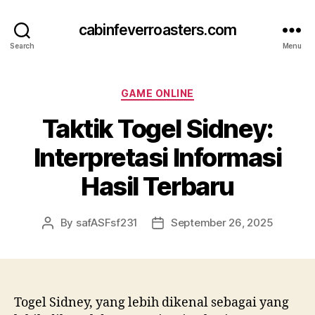
cabinfeverroasters.com
Search
Menu
Categories
GAME ONLINE
Taktik Togel Sidney:
Interpretasi Informasi
Hasil Terbaru
By
safASFsf231
September 26, 2025
Post
Post
author
date
Togel Sidney, yang lebih dikenal sebagai yang