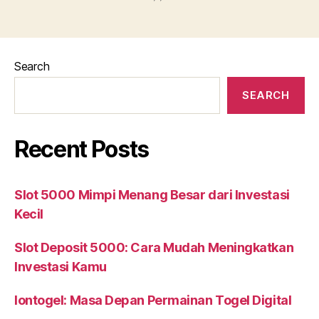
Search
SEARCH
Recent Posts
Slot 5000 Mimpi Menang Besar dari Investasi
Kecil
Slot Deposit 5000: Cara Mudah Meningkatkan
Investasi Kamu
Iontogel: Masa Depan Permainan Togel Digital