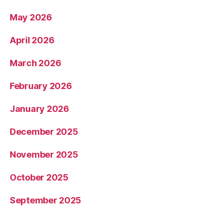
May 2026
April 2026
March 2026
February 2026
January 2026
December 2025
November 2025
October 2025
September 2025