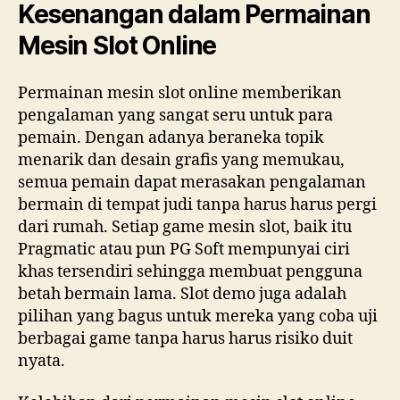
Kesenangan dalam Permainan
Mesin Slot Online
Permainan mesin slot online memberikan
pengalaman yang sangat seru untuk para
pemain. Dengan adanya beraneka topik
menarik dan desain grafis yang memukau,
semua pemain dapat merasakan pengalaman
bermain di tempat judi tanpa harus harus pergi
dari rumah. Setiap game mesin slot, baik itu
Pragmatic atau pun PG Soft mempunyai ciri
khas tersendiri sehingga membuat pengguna
betah bermain lama. Slot demo juga adalah
pilihan yang bagus untuk mereka yang coba uji
berbagai game tanpa harus harus risiko duit
nyata.