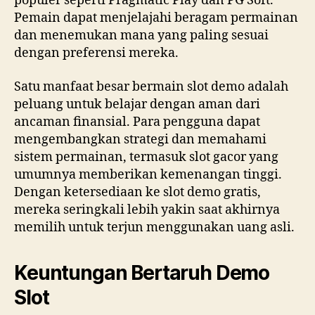
populer seperti Pragmatic Play dan PG Soft.
Pemain dapat menjelajahi beragam permainan
dan menemukan mana yang paling sesuai
dengan preferensi mereka.
Satu manfaat besar bermain slot demo adalah
peluang untuk belajar dengan aman dari
ancaman finansial. Para pengguna dapat
mengembangkan strategi dan memahami
sistem permainan, termasuk slot gacor yang
umumnya memberikan kemenangan tinggi.
Dengan ketersediaan ke slot demo gratis,
mereka seringkali lebih yakin saat akhirnya
memilih untuk terjun menggunakan uang asli.
Keuntungan Bertaruh Demo
Slot