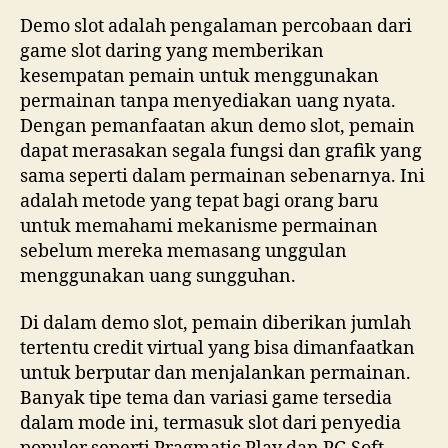
Demo slot adalah pengalaman percobaan dari
game slot daring yang memberikan
kesempatan pemain untuk menggunakan
permainan tanpa menyediakan uang nyata.
Dengan pemanfaatan akun demo slot, pemain
dapat merasakan segala fungsi dan grafik yang
sama seperti dalam permainan sebenarnya. Ini
adalah metode yang tepat bagi orang baru
untuk memahami mekanisme permainan
sebelum mereka memasang unggulan
menggunakan uang sungguhan.
Di dalam demo slot, pemain diberikan jumlah
tertentu credit virtual yang bisa dimanfaatkan
untuk berputar dan menjalankan permainan.
Banyak tipe tema dan variasi game tersedia
dalam mode ini, termasuk slot dari penyedia