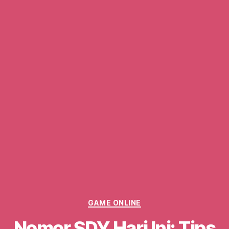
Categories
GAME ONLINE
Nomor SDY Hari Ini: Tips