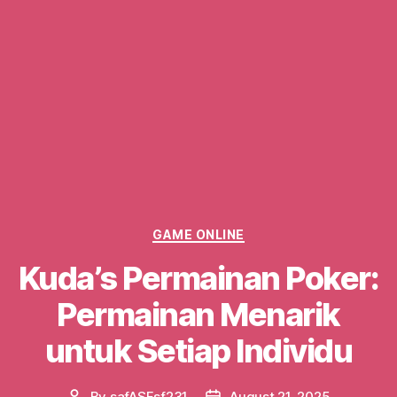
Categories
GAME ONLINE
Kuda’s Permainan Poker:
Permainan Menarik
untuk Setiap Individu
By
safASFsf231
August 21, 2025