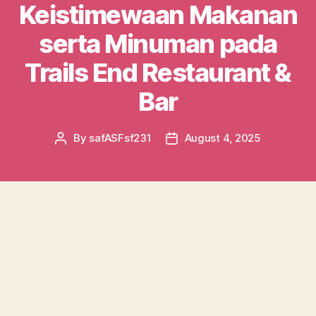
Keistimewaan Makanan
serta Minuman pada
Trails End Restaurant &
Bar
By
safASFsf231
August 4, 2025
Post
Post
author
date
Selamat datang di Trails End Restaurant & Bar,
sebuah yang menyajikan nikmatnya
pengalaman kuliner di jantung Phoenix. Jika
Anda sedang mencari kombinasi antara
hidangan yang menggugah selera, minuman
segar, dan suasana yang hangat, maka lokasi ini