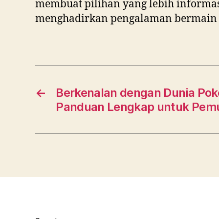
membuat pilihan yang lebih informa
menghadirkan pengalaman bermain 
←
Berkenalan dengan Dunia Poke
Panduan Lengkap untuk Pem