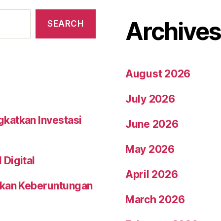
Archive
SEARCH
August 2026
July 2026
katkan Investasi
June 2026
May 2026
Digital
April 2026
ikan Keberuntungan
March 2026