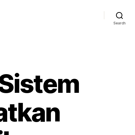
Search
 Sistem
atkan