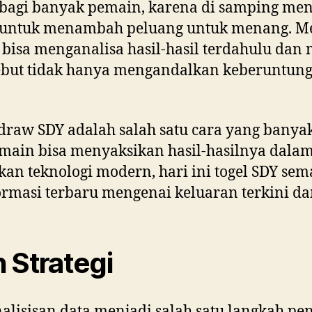
 bagi banyak pemain, karena di samping men
n untuk menambah peluang untuk menang. M
bisa menganalisa hasil-hasil terdahulu dan
sebut tidak hanya mengandalkan keberuntu
 draw SDY adalah salah satu cara yang banyak
main bisa menyaksikan hasil-hasilnya dalam
an teknologi modern, hari ini togel SDY sem
rmasi terbaru mengenai keluaran terkini da
 Strategi
analisisan data menjadi salah satu langkah