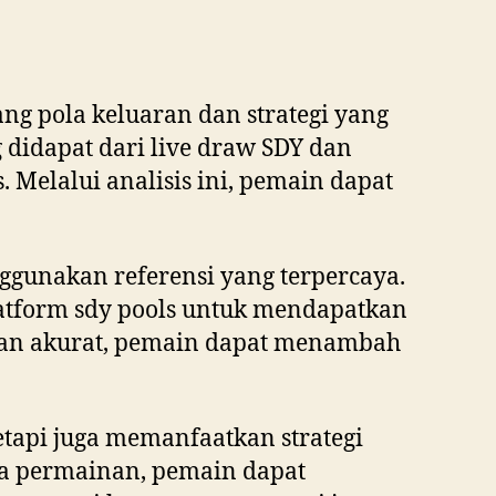
ng pola keluaran dan strategi yang
didapat dari live draw SDY dan
 Melalui analisis ini, pemain dapat
nggunakan referensi yang terpercaya.
atform sdy pools untuk mendapatkan
t dan akurat, pemain dapat menambah
etapi juga memanfaatkan strategi
ka permainan, pemain dapat