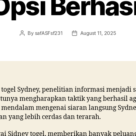
Opsi Berhasi
By
safASFsf231
August 11, 2025
Post
Post
author
date
a togel Sydney, penelitian informasi menjad
entunya mengharapkan taktik yang berhasil a
endalam mengenai siaran langsung Sydney l
n yang lebih cerdas dan terarah.
bagai Sidney togel, memberikan banyak pelua