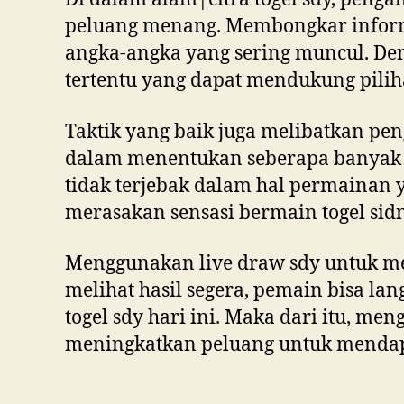
peluang menang. Membongkar inform
angka-angka yang sering muncul. D
tertentu yang dapat mendukung pilih
Taktik yang baik juga melibatkan pe
dalam menentukan seberapa banyak ya
tidak terjebak dalam hal permainan 
merasakan sensasi bermain togel sidn
Menggunakan live draw sdy untuk mel
melihat hasil segera, pemain bisa la
togel sdy hari ini. Maka dari itu, 
meningkatkan peluang untuk mendapa