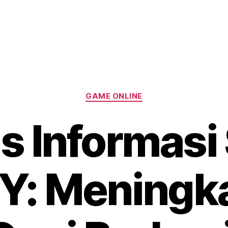
Categories
GAME ONLINE
is Informasi
 Y: Meningk