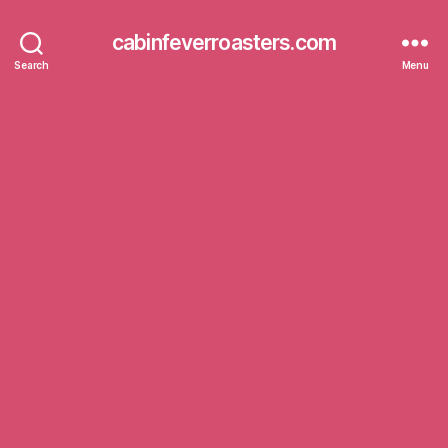
cabinfeverroasters.com
Search
Menu