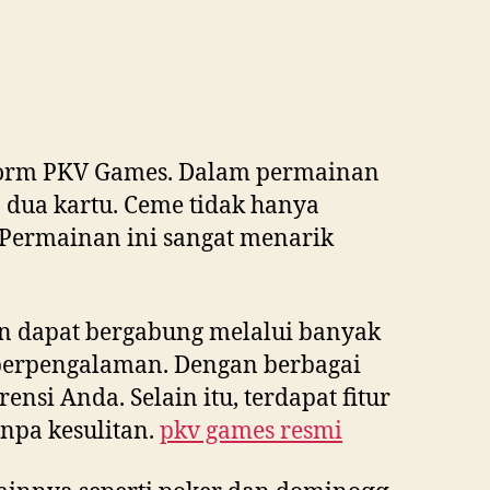
atform PKV Games. Dalam permainan
 dua kartu. Ceme tidak hanya
 Permainan ini sangat menarik
in dapat bergabung melalui banyak
berpengalaman. Dengan berbagai
nsi Anda. Selain itu, terdapat fitur
npa kesulitan.
pkv games resmi