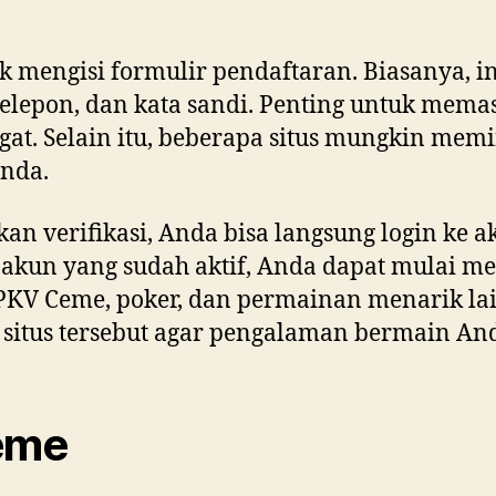
k mengisi formulir pendaftaran. Biasanya, i
elepon, dan kata sandi. Penting untuk mem
t. Selain itu, beberapa situs mungkin memin
nda.
kan verifikasi, Anda bisa langsung login k
n akun yang sudah aktif, Anda dapat mulai 
k PKV Ceme, poker, dan permainan menarik l
i situs tersebut agar pengalaman bermain A
eme