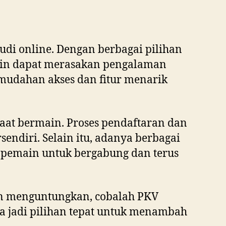
udi online. Dengan berbagai pilihan
ain dapat merasakan pengalaman
mudahan akses dan fitur menarik
at bermain. Proses pendaftaran dan
sendiri. Selain itu, adanya berbagai
 pemain untuk bergabung dan terus
dan menguntungkan, cobalah PKV
 jadi pilihan tepat untuk menambah