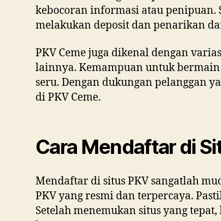
kebocoran informasi atau penipuan.
melakukan deposit dan penarikan da
PKV Ceme juga dikenal dengan varias
lainnya. Kemampuan untuk bermain d
seru. Dengan dukungan pelanggan ya
di PKV Ceme.
Cara Mendaftar di S
Mendaftar di situs PKV sangatlah mu
PKV yang resmi dan terpercaya. Pasti
Setelah menemukan situs yang tepat,