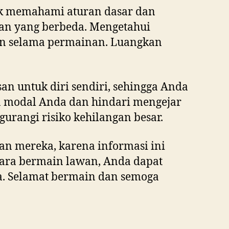
k memahami aturan dasar dan
ngan yang berbeda. Mengetahui
an selama permainan. Luangkan
an untuk diri sendiri, sehingga Anda
an modal Anda dan hindari mengejar
urangi risiko kehilangan besar.
an mereka, karena informasi ini
ara bermain lawan, Anda dapat
ja. Selamat bermain dan semoga