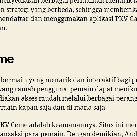
 menyediakan berbagai permainan menarik l
n strategi yang berbeda, sehingga memberik
endaftar dan menggunakan aplikasi PKV G
an.
eme
rmain yang menarik dan interaktif bagi pa
yang ramah pengguna, pemain dapat menikma
ediakan akses mudah melalui berbagai peran
main kapan saja dan di mana saja.
 PKV Ceme adalah keamanannya. Situs ini me
ransaksi para pemain. Dengan demikian, Anda