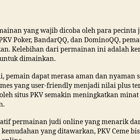
inan yang wajib dicoba oleh para pecinta j
i PKV Poker, BandarQQ, dan DominoQQ, pem
n. Kelebihan dari permainan ini adalah ke
untuk dimainkan.
i, pemain dapat merasa aman dan nyaman sa
ames yang user-friendly menjadi nilai plus ter
oleh situs PKV semakin meningkatkan minat
n.
rnatif permainan judi online yang menarik 
 kemudahan yang ditawarkan, PKV Ceme bisa