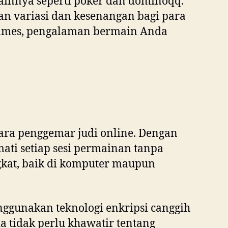
ainnya seperti poker dan dominoqq.
an variasi dan kesenangan bagi para
ames, pengalaman bermain Anda
ra penggemar judi online. Dengan
ti setiap sesi permainan tanpa
gkat, baik di komputer maupun
nggunakan teknologi enkripsi canggih
 tidak perlu khawatir tentang