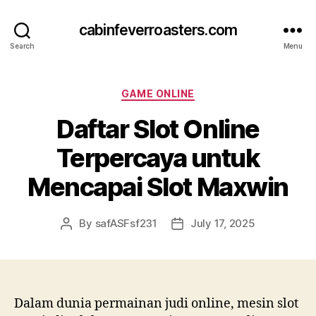
cabinfeverroasters.com
Search
Menu
Categories
GAME ONLINE
Daftar Slot Online
Terpercaya untuk
Mencapai Slot Maxwin
By
safASFsf231
July 17, 2025
Post
Post
author
date
Dalam dunia permainan judi online, mesin slot