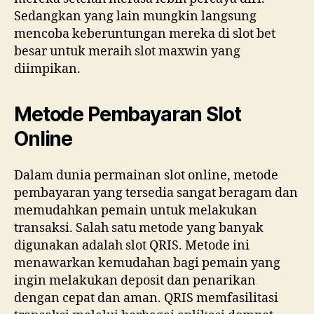
Sedangkan yang lain mungkin langsung
mencoba keberuntungan mereka di slot bet
besar untuk meraih slot maxwin yang
diimpikan.
Metode Pembayaran Slot
Online
Dalam dunia permainan slot online, metode
pembayaran yang tersedia sangat beragam dan
memudahkan pemain untuk melakukan
transaksi. Salah satu metode yang banyak
digunakan adalah slot QRIS. Metode ini
menawarkan kemudahan bagi pemain yang
ingin melakukan deposit dan penarikan
dengan cepat dan aman. QRIS memfasilitasi