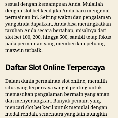
sesuai dengan kemampuan Anda. Mulailah
dengan slot bet kecil jika Anda baru mengenal
permainan ini. Seiring waktu dan pengalaman
yang Anda dapatkan, Anda bisa meningkatkan
taruhan Anda secara bertahap, misalnya dari
slot bet 100, 200, hingga 500, sambil tetap fokus
pada permainan yang memberikan peluang
maxwin terbaik.
Daftar Slot Online Terpercaya
Dalam dunia permainan slot online, memilih
situs yang terpercaya sangat penting untuk
memastikan pengalaman bermain yang aman
dan menyenangkan. Banyak pemain yang
mencari slot bet kecil untuk memulai dengan
modal rendah, sementara yang lain mungkin