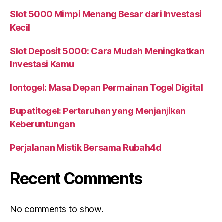
Slot 5000 Mimpi Menang Besar dari Investasi
Kecil
Slot Deposit 5000: Cara Mudah Meningkatkan
Investasi Kamu
Iontogel: Masa Depan Permainan Togel Digital
Bupatitogel: Pertaruhan yang Menjanjikan
Keberuntungan
Perjalanan Mistik Bersama Rubah4d
Recent Comments
No comments to show.