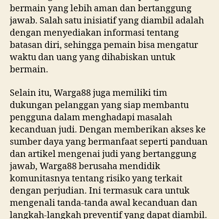
bermain yang lebih aman dan bertanggung
jawab. Salah satu inisiatif yang diambil adalah
dengan menyediakan informasi tentang
batasan diri, sehingga pemain bisa mengatur
waktu dan uang yang dihabiskan untuk
bermain.
Selain itu, Warga88 juga memiliki tim
dukungan pelanggan yang siap membantu
pengguna dalam menghadapi masalah
kecanduan judi. Dengan memberikan akses ke
sumber daya yang bermanfaat seperti panduan
dan artikel mengenai judi yang bertanggung
jawab, Warga88 berusaha mendidik
komunitasnya tentang risiko yang terkait
dengan perjudian. Ini termasuk cara untuk
mengenali tanda-tanda awal kecanduan dan
langkah-langkah preventif yang dapat diambil.